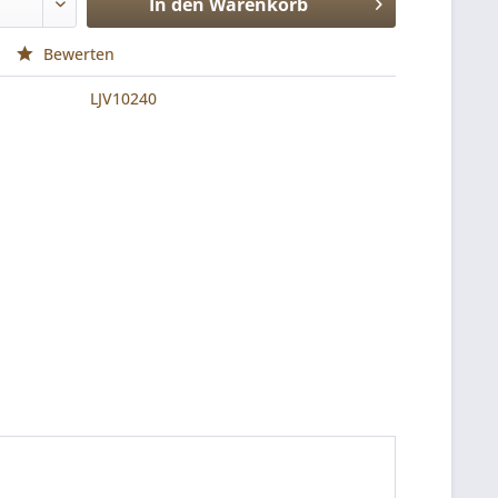
In den
Warenkorb
Bewerten
LJV10240