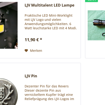
LJV Multitalent LED Lampe
Praktische LED Mini-Worklight
mit LJV Logo und vielen
Anwendungsmöglichkeiten. 6
Watt leuchstarke LED mit 4 Modi.
60 % 30 % Flash 100 % (lang
drücken) Dank starkem Magnet
11,90 € *
an der Rückseite kann das Mini-
Worklight an alle magnetischen...
Merken
LJV Pin
Dezenter Pin für das Revers
Dieser dezente Pin aus
vernickeltem Kupfer trägt eine
Reliefprägung des LJV-Logos im
Durchmesser von 12 mm. Ein