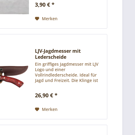
Str. 41 70597 Stuttgart
3,90 € *
Deutschland info@wild-life-
style.com
Merken
LJV-Jagdmesser mit
Lederscheide
Ein griffiges Jagdmesser mit LJV
Logo und einer
Vollrindlederscheide. Ideal für
Jagd und Freizeit. Die Klinge ist
aus rostfreiem
Hochleistungsstahl 420 gefertigt.
26,90 € *
Für das Griffstück wurden
Pakkaholz-Schalen mit
Edelstahlbacken...
Merken