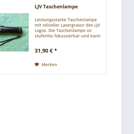
LJV Taschenlampe
Leistungsstarke Taschenlampe
mit stilvoller Lasergravur des LJV
Logos. Die Taschenlampe ist
stufenlos fokussierbar und kann
einerseits mit dem mitgelieferten
Akku betrieben werden. Dieser
31,90 € *
umfasst 1.200 mAh und kann
mittels Mini-USB...
Merken