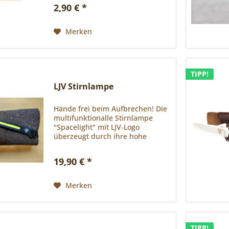
des Landesjagdverband Baden-
2,90 € *
Württemberg: #WANDERHIRSCH -
VERNETZUNG | AUSTAUSCH |
ZUKUNFT...
Merken
TIPP!
LJV Stirnlampe
Hände frei beim Aufbrechen! Die
multifunktionalle Stirnlampe
"Spacelight" mit LJV-Logo
überzeugt durch ihre hohe
Lichtleistung und der super
praktischen Sensorsteuerung.
19,90 € *
Fünf verschiedene LED-
Betriebsmodi: Frontstreifen-LED
mit 350 LM...
Merken
TIPP!