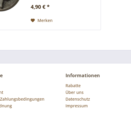
Butterfly-Verschluss sorgt für die
4,90 € *
Anbringung am Textil. Hersteller:
Wild-Life-Style GmbH...
Merken
ce
Informationen
Rabatte
ht
Über uns
 Zahlungsbedingungen
Datenschutz
rdnung
Impressum