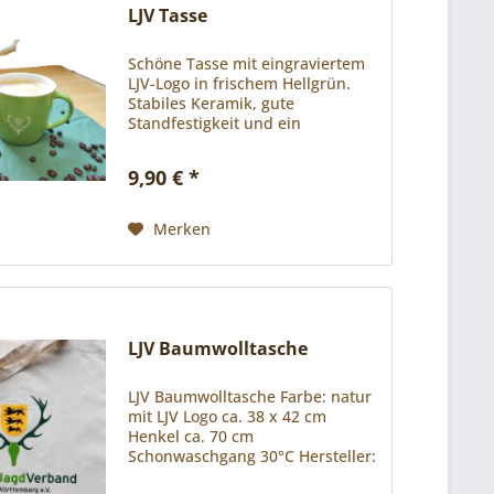
LJV Tasse
Schöne Tasse mit eingraviertem
LJV-Logo in frischem Hellgrün.
Stabiles Keramik, gute
Standfestigkeit und ein
angenehm breiter Henkel
zeichnen diese Tasse aus. Dank
9,90 € *
dem praktischen Format passt
die LJV Tasse unter nahezu jede...
Merken
LJV Baumwolltasche
LJV Baumwolltasche Farbe: natur
mit LJV Logo ca. 38 x 42 cm
Henkel ca. 70 cm
Schonwaschgang 30°C Hersteller:
Wild-Life-Style GmbH Felix-Dahn-