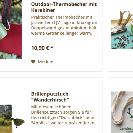
Outdoor-Thermobecher mit
Karabiner
Praktischer Thermobecher mit
graviertem LJV-Logo in khakigrün.
Doppelwandiges Aluminium hält
warme Getränke länger warm,
kalte Flüssigkeiten länger kühl.
Dank des Karabiners, der
10,90 € *
gleichzeitig als Henkel dient, lässt
sich der...
Merken
Brillenputztuch
"Wanderhirsch"
Mit diesem schönen
Brillenputztuch sorgen Sie für
den richtigen "Durchblick" beim
"Anblick" weiter repräsentieren
Sie damit die neue Kampagne