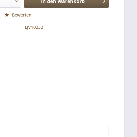
In den
Warenkorb
Bewerten
LJV10232