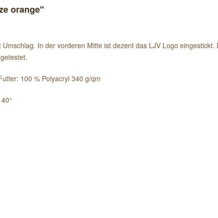
ze orange"
chlag. In der vorderen Mitte ist dezent das LJV Logo eingestickt. Do
getestet.
 Futter: 100 % Polyacryl 340 g/qm
 40°