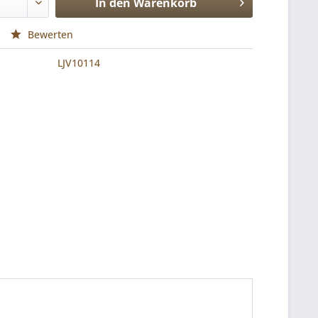
In den
Warenkorb
Bewerten
LJV10114